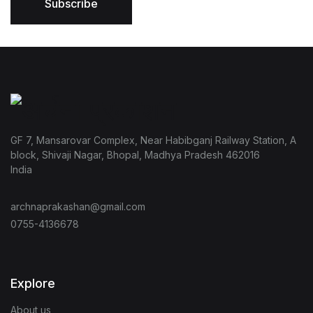
Subscribe
GF 7, Mansarovar Complex, Near Habibganj Railway Station, A
block, Shivaji Nagar, Bhopal, Madhya Pradesh 462016
India
archnaprakashan@gmail.com
0755-4136678
Explore
About us