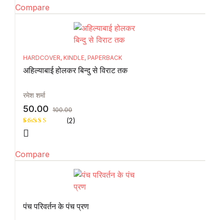
Compare
HARDCOVER
,
KINDLE
,
PAPERBACK
अहिल्याबाई होलकर बिन्दु से विराट तक
रमेश शर्मा
50.00
100.00
(2)
Rated
1
5.00
out
of 5 based
Compare
on
customer
rating
पंच परिवर्तन के पंच प्रण