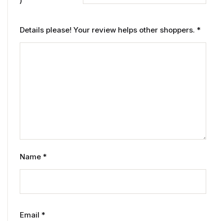
)
Details please! Your review helps other shoppers.
*
Name
*
Email
*